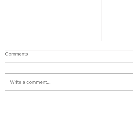
Comments
Write a comment...
Pewarta y
MENELADANI KEMURAHAN
HATI MARIA