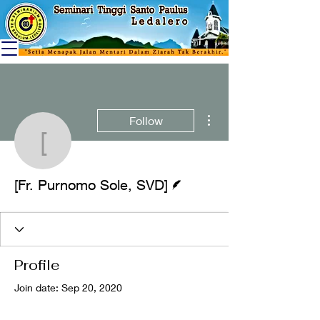
More actions
Follow
[Fr. Purnomo Sole, SVD
Writer
[Fr. Purnomo Sole, SVD]
Profile
Join date: Sep 20, 2020