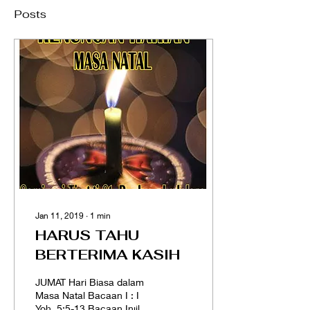
Posts
Jan 11, 2019
∙
1
min
HARUS TAHU
BERTERIMA KASIH
JUMAT Hari Biasa dalam
Masa Natal Bacaan I : I
Yoh. 5:5-13 Bacaan Injil :