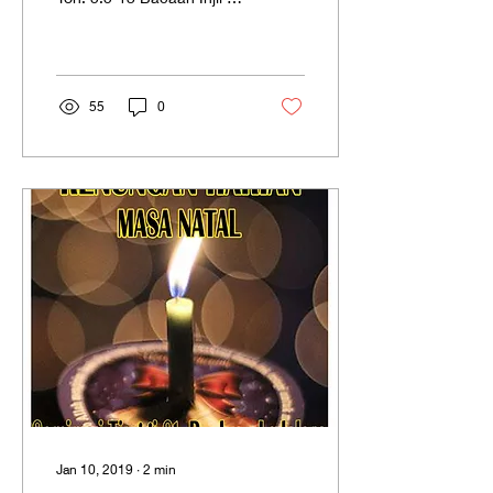
Lukas 5:12-16
Penyembuhan yang
dilakukan Yesus pada
seorang...
55
0
Jan 10, 2019
∙
2
min