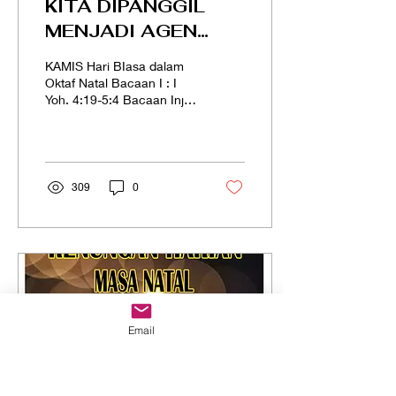
KITA DIPANGGIL
MENJADI AGEN
PEMBEBAS
KAMIS Hari BIasa dalam
Oktaf Natal Bacaan I : I
Yoh. 4:19-5:4 Bacaan Injil :
Lukas 4:14-22a Dalam
kisah inji hari ini, Lukas
ingin...
309
0
Email