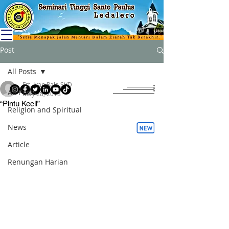
Post
All Posts
Frt. Ivan Rale SVD
All Posts
May 28, 2018
“Pintu Kecil”
Religion and Spiritual
News
Article
Renungan Harian