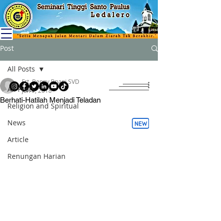
Post
All Posts
Frt. Benny Bnani SVD
All Posts
Jun 9, 2018
Berhati-Hatilah Menjadi Teladan
Religion and Spiritual
News
Article
Renungan Harian