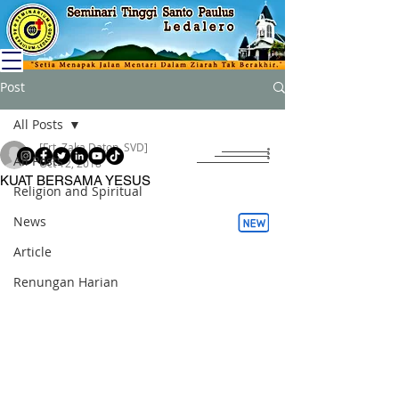
Post
All Posts
[Frt. Zaka Daton, SVD]
All Posts
Oct 12, 2018
KUAT BERSAMA YESUS
Religion and Spiritual
News
Article
Renungan Harian