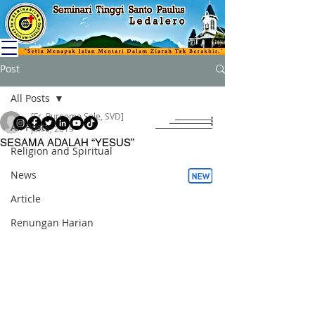
Post
All Posts
[Fr. Purnomo Sole, SVD]
All Posts
Jan 9, 2019
SESAMA ADALAH “YESUS”
Religion and Spiritual
News
Article
Renungan Harian