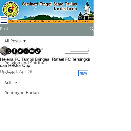
Post
All Posts
seminaritinggileda
All Posts
Apr 25
Helena FC Tampil Bringas! Rafael FC Tersingkir
Religion and Spiritual
dari Rektor Cup
Updated:
Apr 26
News
Article
Renungan Harian