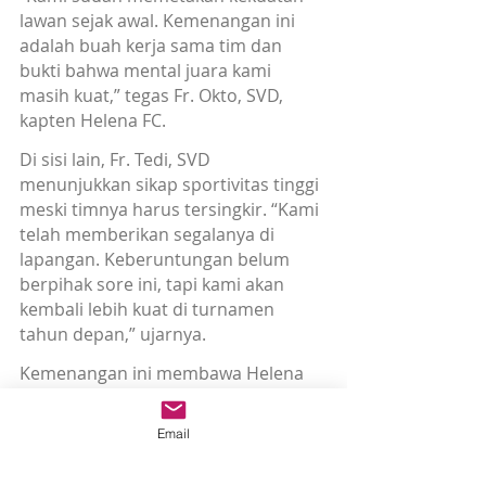
lawan sejak awal. Kemenangan ini 
adalah buah kerja sama tim dan 
bukti bahwa mental juara kami 
masih kuat,” tegas Fr. Okto, SVD, 
kapten Helena FC.
Di sisi lain, Fr. Tedi, SVD 
menunjukkan sikap sportivitas tinggi 
meski timnya harus tersingkir. “Kami 
telah memberikan segalanya di 
lapangan. Keberuntungan belum 
berpihak sore ini, tapi kami akan 
kembali lebih kuat di turnamen 
tahun depan,” ujarnya.
Kemenangan ini membawa Helena 
FC selangkah lebih dekat dengan 
trofi juara Rektor Cup 2026, 
Email
sementara Rafael FC harus pulang 
dengan kepala tegak setelah 