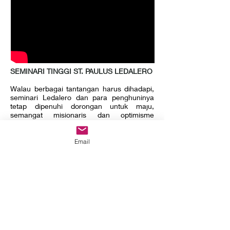
SEMINARI TINGGI ST. PAULUS LEDALERO
Walau berbagai tantangan harus dihadapi,
seminari Ledalero dan para penghuninya
tetap dipenuhi dorongan untuk maju,
semangat misionaris dan optimisme
kedepan, karena mereka yakin bahwa
mereka tidak sendirian. Sudah sepanjang
79 tahun Tuhan memancarkan sinar kasih-
Email
Nya atas bukit ini, melalui komitmen dan
kerelaan berkorban para misionaris perintis,
para penghuni, umat dan warga,
pemerintah serta alumni. Diimani, Tuhan
yang sama akan tetap menyatakan
kesetiaan-Nya dan menggerakkan banyak
orang untuk terus berjalan bersama
Ledalero.