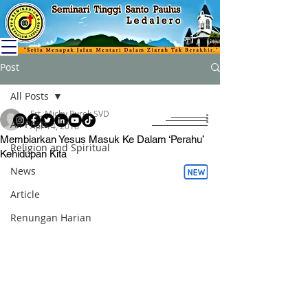
Post
All Posts
Frt. Michy Purek SVD
All Posts
Apr 14, 2018
Membiarkan Yesus Masuk Ke Dalam ‘Perahu’
Religion and Spiritual
Kehidupan Kita
News
Article
Renungan Harian