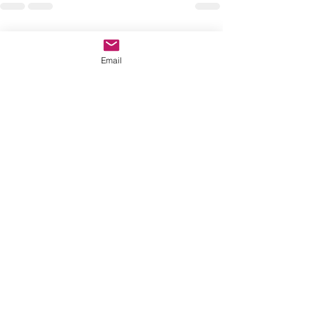
Recent Posts
See All
Email