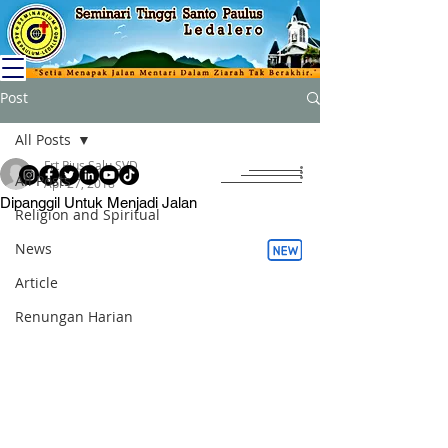
Post
All Posts
Frt Rius Salu SVD
All Posts
Apr 27, 2018
Dipanggil Untuk Menjadi Jalan
Religion and Spiritual
News
Article
Renungan Harian