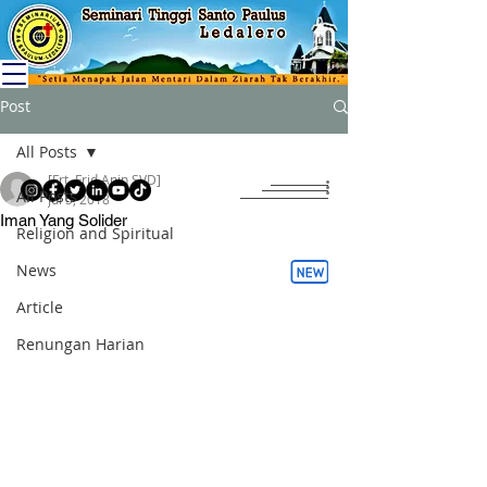
Post
All Posts
[Frt. Frid Anin SVD]
All Posts
Jul 5, 2018
Iman Yang Solider
Religion and Spiritual
News
Article
Renungan Harian