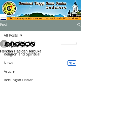
Post
All Posts
[Frt. Rius Salu SVD]
All Posts
Jul 10, 2018
Rendah Hati dan Terbuka
Religion and Spiritual
News
Article
Renungan Harian