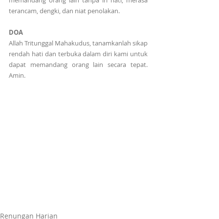
memandang orang lain tanpa iri hati, merasa 
terancam, dengki, dan niat penolakan.
DOA
Allah Tritunggal Mahakudus, tanamkanlah sikap 
rendah hati dan terbuka dalam diri kami untuk 
dapat memandang orang lain secara tepat. 
Amin.
Renungan Harian