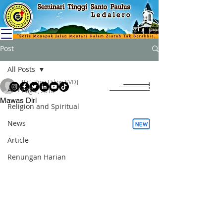
Post
All Posts
[Frt. Roni Hikon SVD]
All Posts
Aug 2, 2018
Mawas Diri
Religion and Spiritual
News
Article
Renungan Harian