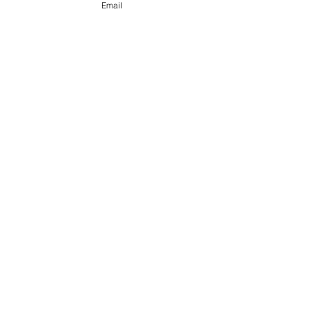
Email
Recent Posts
See All