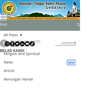
Post
All Posts
[Frt. Roni Hikon, SVD]
All Posts
Oct 8, 2018
BELAS KASIH
Religion and Spiritual
News
Article
Renungan Harian