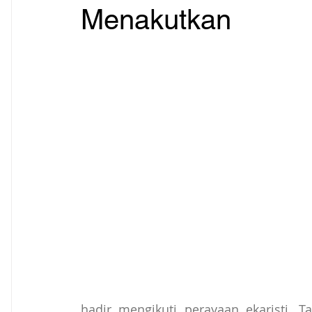
Menakutkan
hadir mengikuti perayaan ekaristi. T