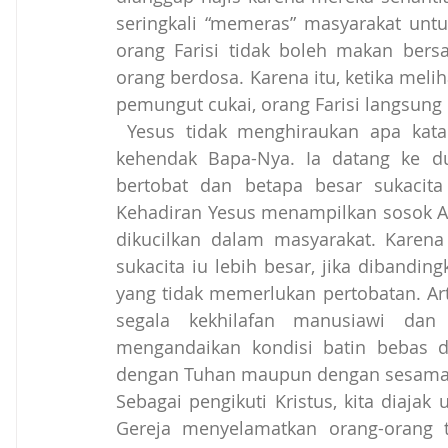
seringkali “memeras” masyarakat untu
orang Farisi tidak boleh makan ber
orang berdosa. Karena itu, ketika me
pemungut cukai, orang Farisi langsung
 Yesus tidak menghiraukan apa kata orang. Ia melakukan sesuatu sesuai dengan 
kehendak Bapa-Nya. Ia datang ke d
bertobat dan betapa besar sukacita
Kehadiran Yesus menampilkan sosok Al
dikucilkan dalam masyarakat. Karena
sukacita iu lebih besar, jika dibandin
yang tidak memerlukan pertobatan. Arti
segala kekhilafan manusiawi dan
mengandaikan kondisi batin bebas da
dengan Tuhan maupun dengan sesama
Sebagai pengikuti Kristus, kita diaja
Gereja menyelamatkan orang-orang t