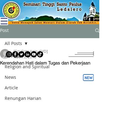
Post
All Posts
[Frt. Frits Anin, SVD]
All Posts
Nov 13, 2018
Kerendahan Hati dalam Tugas dan Pekerjaan
Religion and Spiritual
News
Article
Renungan Harian