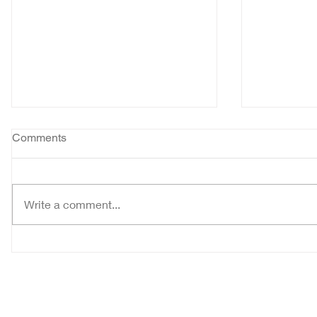
Comments
Write a comment...
Seminari Tinggi St Paulus
Misa Penu
Ledalero Mengutus 43 Orang
Dewan Pr
Frater ke Tempat Praktik
Pastoral