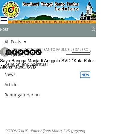
Post
All Posts
SEMINARI TINGGI SANTO PAULUS LEDALERO
All Posts
Jan 23, 2021
Saya Bangga Menjadi Anggota SVD *Kata Pater
Religion and Spiritual
Alfons Mana, SVD
News
Article
Renungan Harian
POTONG KUE - Pater Alfons Mana, SVD (pegang 