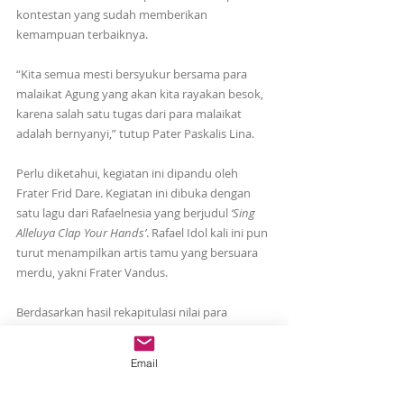
kontestan yang sudah memberikan 
kemampuan terbaiknya. 
“Kita semua mesti bersyukur bersama para 
malaikat Agung yang akan kita rayakan besok, 
karena salah satu tugas dari para malaikat 
adalah bernyanyi,” tutup Pater Paskalis Lina.
Perlu diketahui, kegiatan ini dipandu oleh 
Frater Frid Dare. Kegiatan ini dibuka dengan 
satu lagu dari Rafaelnesia yang berjudul 
‘Sing 
Alleluya Clap Your Hands’
. Rafael Idol kali ini pun 
turut menampilkan artis tamu yang bersuara 
merdu, yakni Frater Vandus.
Berdasarkan hasil rekapitulasi nilai para 
kontestan, yang keluar sebagai juara Rafael 
Idol kali ini adalah Frater Anton Tibo, Putra asal 
Email
Nangapenda-Ende yang membawakan lagu 
pilihan ‘Diana’.