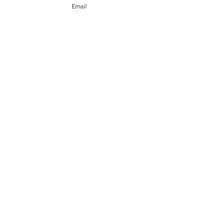
Email
Recent Posts
See All