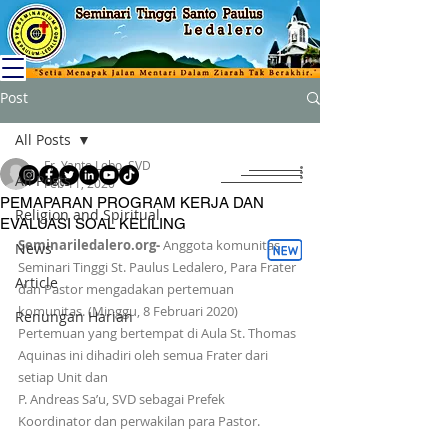
Post
All Posts
Fr. Yanto Lobo, SVD
All Posts
Feb 11, 2020
PEMAPARAN PROGRAM KERJA DAN
Religion and Spiritual
EVALUASI SOAL KELILING
Seminariledalero.org- 
Anggota komunitas 
News
Seminari Tinggi St. Paulus Ledalero, Para Frater 
Article
dan Pastor mengadakan pertemuan 
komunitas. (Minggu, 8 Februari 2020) 
Renungan Harian
Pertemuan yang bertempat di Aula St. Thomas 
Aquinas ini dihadiri oleh semua Frater dari 
setiap Unit dan  
P. Andreas Sa’u, SVD sebagai Prefek 
Koordinator dan perwakilan para Pastor.