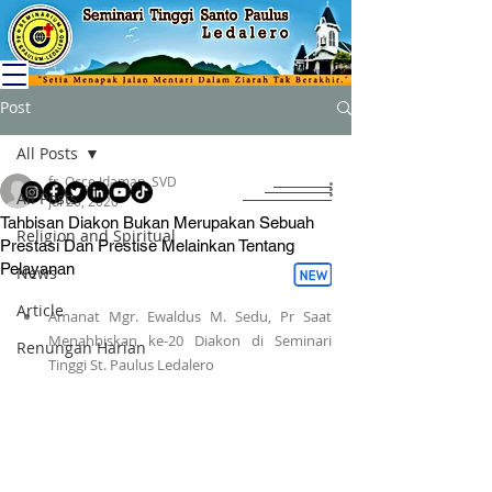
Post
All Posts
fr. Occe Idaman, SVD
All Posts
Jul 26, 2020
Tahbisan Diakon Bukan Merupakan Sebuah
Religion and Spiritual
Prestasi Dan Prestise Melainkan Tentang
Pelayanan
News
Article
Amanat Mgr. Ewaldus M. Sedu, Pr Saat 
Menahbiskan ke-20 Diakon di Seminari 
Renungan Harian
Tinggi St. Paulus Ledalero 