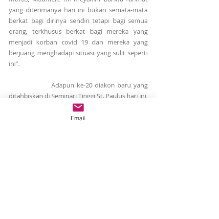
yang diterimanya hari ini bukan semata-mata 
berkat bagi dirinya sendiri tetapi bagi semua 
orang, terkhusus berkat bagi mereka yang 
menjadi korban covid 19 dan mereka yang 
berjuang menghadapi situasi yang sulit seperti 
ini”.
                 Adapun ke-20 diakon baru yang 
ditahbiskan di Seminari Tinggi St. Paulus hari ini, 
yakni: Diakon Agung Iwantinus, SVD, diakon 
Baku Salu Yanuarius Silwanus, SVD, diakon Bani 
Email
Florianus Efrem, SVD, diakon Bani Kunses 
Mikhael, SVD, diakon Bau Mali Simplisius, SVD, 
diakon Beo Lukas Elminaldo, SVD, diakon Un 
Berek Yohanes, SVD, diakon Bisu Markus 
Antonius, SVD, diakon Bria Seran Yasintus 
Vitalis, SVD, diakon Buku Boruk Metodius, SVD, 
diakon Daton Seran Zakarias, SVD, diakon 
Demo Bakang Kamilus, SVD, diakon Jehaut 
Florianus, SVD, diakon Keon Yuditius Uranius, 