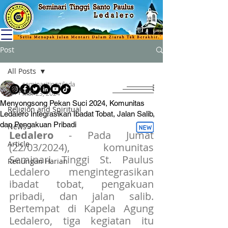
Post
All Posts
seminaritinggileda
All Posts
Mar 23, 2024
Menyongsong Pekan Suci 2024, Komunitas
Religion and Spiritual
Ledalero Integrasikan Ibadat Tobat, Jalan Salib,
dan Pengakuan Pribadi
News
Ledalero
 - Pada Jumat 
Article
(22/03/2024), komunitas 
Seminari Tinggi St. Paulus 
Renungan Harian
Ledalero mengintegrasikan 
ibadat tobat, pengakuan 
pribadi, dan jalan salib. 
Bertempat di Kapela Agung 
Ledalero, tiga kegiatan itu 