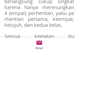
berlangsung cukup singkat 
karena hanya merenungkan 
4 (empat) perhentian, yaitu pe
rhentian pertama, keempat, 
ketujuh, dan kedua belas.
Semua kegiatan itu 
diakhiri dengan pengakuan 
pribadi para Frater Seminari 
Email
Tinggi St. Paulus Ledalero. 
Untuk pengakuan pribadi ini, 
para Frater dibagikan menurut 
unit-unit formasi ke beberapa 
imam yang menjadi Bapa 
Pengakuan.
Penulis: Aven Hadut, SVD
Editor: Ricky Mantero, SVD