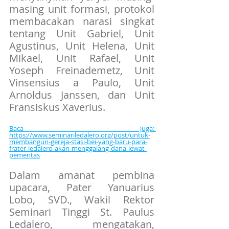
masing unit formasi, protokol 
membacakan narasi singkat 
tentang Unit Gabriel, Unit 
Agustinus, Unit Helena, Unit 
Mikael, Unit Rafael, Unit 
Yoseph Freinademetz, Unit 
Vinsensius a Paulo, Unit 
Arnoldus Janssen, dan Unit 
Fransiskus Xaverius.
Baca juga: 
https://www.seminariledalero.org/post/untuk-
membangun-gereja-stasi-bei-yang-baru-para-
frater-ledalero-akan-menggalang-dana-lewat-
pementas
Dalam amanat pembina 
upacara, Pater Yanuarius 
Lobo, SVD., Wakil Rektor 
Seminari Tinggi St. Paulus 
Ledalero, mengatakan, 