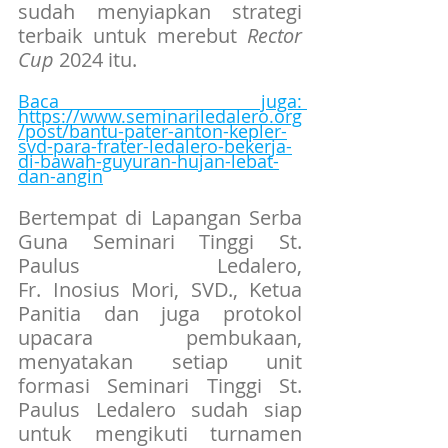
sudah menyiapkan strategi 
terbaik untuk merebut 
Rector 
Cup
 2024 itu.
Baca juga: 
https://www.seminariledalero.org
/post/bantu-pater-anton-kepler-
svd-para-frater-ledalero-bekerja-
di-bawah-guyuran-hujan-lebat-
dan-angin
Bertempat di Lapangan Serba 
Guna Seminari Tinggi St. 
Paulus Ledalero, 
Fr. Inosius Mori, SVD., Ketua 
Panitia dan juga protokol 
upacara pembukaan, 
menyatakan setiap unit 
formasi Seminari Tinggi St. 
Paulus Ledalero sudah siap 
untuk mengikuti turnamen 