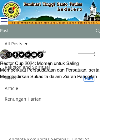
Post
All Posts
seminaritinggileda
All Posts
Mar 13, 2024
Rector Cup 2024: Momen untuk Saling
Religion and Spiritual
Memperkuat Persaudaraan dan Persatuan, serta
Menghadirkan Sukacita dalam Ziarah Panggilan
News
Article
Renungan Harian
Anggota Komunitas Seminari Tinggi St. 