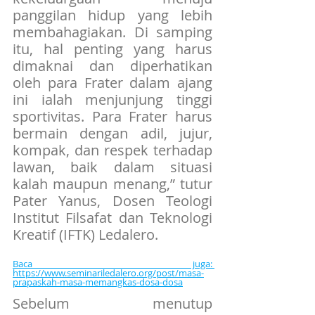
panggilan hidup yang lebih 
membahagiakan. Di samping 
itu, hal penting yang harus 
dimaknai dan diperhatikan 
oleh para Frater dalam ajang 
ini ialah menjunjung tinggi 
sportivitas. Para Frater harus 
bermain dengan adil, jujur, 
kompak, dan respek terhadap 
lawan, baik dalam situasi 
kalah maupun menang,” tutur 
Pater Yanus, Dosen Teologi 
Institut Filsafat dan Teknologi 
Kreatif (IFTK) Ledalero.
Baca juga: 
https://www.seminariledalero.org/post/masa-
prapaskah-masa-memangkas-dosa-dosa
Sebelum menutup 