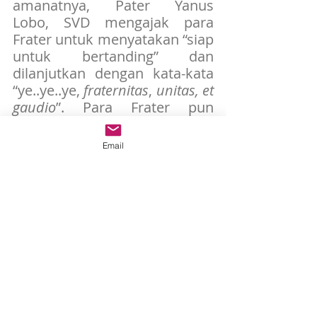
amanatnya, Pater Yanus 
Lobo, SVD mengajak para 
Frater untuk menyatakan “siap 
untuk bertanding” dan 
dilanjutkan dengan kata-kata 
“ye..ye..ye, 
fraternitas
, 
unitas, et 
gaudio
”. Para Frater pun 
mengikuti ajakan itu dengan 
penuh semangat, baik secara 
Email
bergilir dari masing-masing 
unit formasi maupun secara 
bersama-sama.