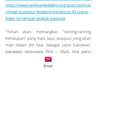
https://www.seminariledalero.org/post/seminar
i-tinggi-st-paulus-ledalero-mengutus-43-orang-
frater-ke-tempat-praktik-pastoral
“Tuhan akan memangkas “ranting-ranting 
kehidupan” yang mati, layu, ataupun yang akan 
mati dalam diri kita. Sebagai calon biarawan-
biarawati misionaris SVD – SSpS, kita perlu 
membiarkan diri dibarui oleh Tuhan. Sebab 
selama ini, kita selalu dijejali oleh ekspektasi-
Email
ekspektasi manusiawi, bukan yang dikehendaki 
oleh Tuhan. Maka, biarkanlah Tuhan 
memangkas semua beban hidup dalam diri kita 
(seperti ekspektasi-ekspektasi manusiawi kita), 
sehingga Tuhan sungguh-sungguh meraja 
dalam hidup kita,” pungkas Pater Laurens 
Woda, SVD., Dosen Antropologi di Institut 
Filsafat dan Teknologi Kreatif (IFTK) Ledalero.