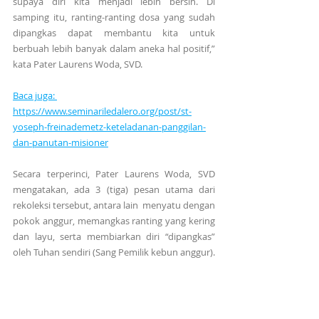
supaya diri kita menjadi lebih bersih. Di 
samping itu, ranting-ranting dosa yang sudah 
dipangkas dapat membantu kita untuk 
berbuah lebih banyak dalam aneka hal positif,” 
kata Pater Laurens Woda, SVD.
Baca juga: 
https://www.seminariledalero.org/post/st-
yoseph-freinademetz-keteladanan-panggilan-
dan-panutan-misioner
Secara terperinci, Pater Laurens Woda, SVD 
mengatakan, ada 3 (tiga) pesan utama dari 
rekoleksi tersebut, antara lain  menyatu dengan 
pokok anggur, memangkas ranting yang kering 
dan layu, serta membiarkan diri “dipangkas” 
oleh Tuhan sendiri (Sang Pemilik kebun anggur).