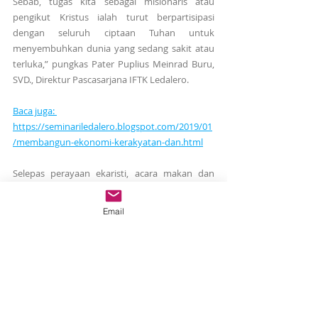
Sebab, tugas kita sebagai misionaris atau 
pengikut Kristus ialah turut berpartisipasi 
dengan seluruh ciptaan Tuhan untuk 
menyembuhkan dunia yang sedang sakit atau 
terluka,” pungkas Pater Puplius Meinrad Buru, 
SVD., Direktur Pascasarjana IFTK Ledalero.
Baca juga: 
https://seminariledalero.blogspot.com/2019/01
/membangun-ekonomi-kerakyatan-dan.html
Selepas perayaan ekaristi, acara makan dan 
minum dieksekusi di unit masing-masing. 
Sebab, aktivitas perkuliahan dan aktivitas 
Email
harian lainnya tetap berjalan seperti biasa.
(Penulis: Ricky Mantero, SVD)