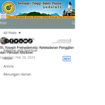
Post
All Posts
seminaritinggileda
All Posts
Feb 26, 2024
St. Yoseph Freinademetz: Keteladanan Panggilan
Religion and Spiritual
dan Panutan Misioner
Updated:
Feb 28, 2024
News
Article
Renungan Harian