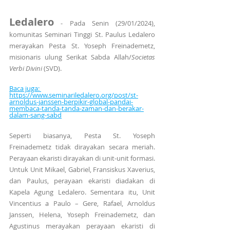
Ledalero
 - Pada Senin (29/01/2024), 
komunitas Seminari Tinggi St. Paulus Ledalero 
merayakan Pesta St. Yoseph Freinademetz, 
misionaris ulung Serikat Sabda Allah/
Societas 
Verbi Divini 
(SVD).
Baca juga: 
https://www.seminariledalero.org/post/st-
arnoldus-janssen-berpikir-global-pandai-
membaca-tanda-tanda-zaman-dan-berakar-
dalam-sang-sabd
Seperti biasanya, Pesta St. Yoseph 
Freinademetz tidak dirayakan secara meriah. 
Perayaan ekaristi dirayakan di unit-unit formasi. 
Untuk Unit Mikael, Gabriel, Fransiskus Xaverius, 
dan Paulus, perayaan ekaristi diadakan di 
Kapela Agung Ledalero. Sementara itu, Unit 
Vincentius a Paulo – Gere, Rafael, Arnoldus 
Janssen, Helena, Yoseph Freinademetz, dan 
Agustinus merayakan perayaan ekaristi di 