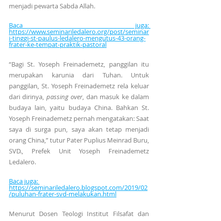
menjadi pewarta Sabda Allah.
Baca juga: 
https://www.seminariledalero.org/post/seminar
i-tinggi-st-paulus-ledalero-mengutus-43-orang-
frater-ke-tempat-praktik-pastoral
“Bagi St. Yoseph Freinademetz, panggilan itu 
merupakan karunia dari Tuhan. Untuk 
panggilan, St. Yoseph Freinademetz rela keluar 
dari dirinya, 
passing over
, dan masuk ke dalam 
budaya lain, yaitu budaya China. Bahkan St. 
Yoseph Freinademetz pernah mengatakan: Saat 
saya di surga pun, saya akan tetap menjadi 
orang China,” tutur Pater Puplius Meinrad Buru, 
SVD., Prefek Unit Yoseph Freinademetz 
Ledalero.
Baca juga: 
https://seminariledalero.blogspot.com/2019/02
/puluhan-frater-svd-melakukan.html
Menurut Dosen Teologi Institut Filsafat dan 