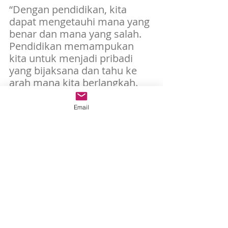
“Dengan pendidikan, kita 
dapat mengetauhi mana yang 
benar dan mana yang salah. 
Pendidikan memampukan 
kita untuk menjadi pribadi 
yang bijaksana dan tahu ke 
arah mana kita berlangkah. 
Oleh karena itu, orangtua, 
Bapak, dan Mama 
Email
mempunyai tanggung jawab 
dalam membiayai pendidikan 
anak dan mendukung 
mereka. Kemudian sebagai 
anak, kita harus mempunyai 
tanggung jawab untuk 
membalas segala kebaikan 
orangtua dengan 
keberhasilan pendidikan kita,” 