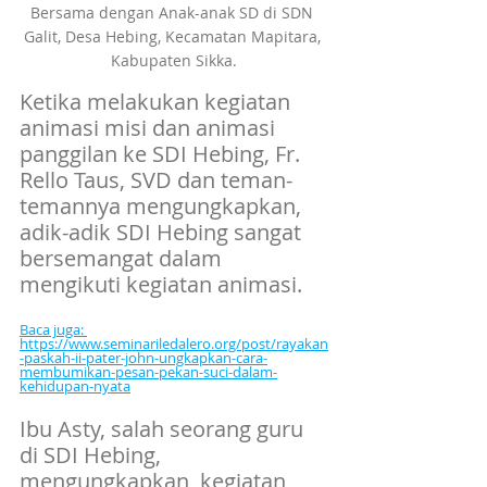
Bersama dengan Anak-anak SD di SDN 
Galit, Desa Hebing, Kecamatan Mapitara, 
Kabupaten Sikka.
Ketika melakukan kegiatan 
animasi misi dan animasi 
panggilan ke SDI Hebing, Fr. 
Rello Taus, SVD dan teman-
temannya mengungkapkan, 
adik-adik SDI Hebing sangat 
bersemangat dalam 
mengikuti kegiatan animasi.
Baca juga: 
https://www.seminariledalero.org/post/rayakan
-paskah-ii-pater-john-ungkapkan-cara-
membumikan-pesan-pekan-suci-dalam-
kehidupan-nyata
Ibu Asty, salah seorang guru 
di SDI Hebing, 
mengungkapkan, kegiatan 