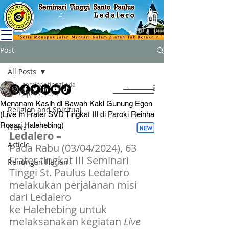
Post
All Posts
seminaritinggileda
All Posts
Apr 27, 2024
Menanam Kasih di Bawah Kaki Gunung Egon
Religion and Spiritual
(Live In Frater SVD Tingkat III di Paroki Reinha
Rosari Halehebing)
News
Ledalero – 
Article
Pada
Rabu (03/04/2024), 63 
Frater tingkat III Seminari 
Renungan Harian
Tinggi St. Paulus Ledalero 
melakukan perjalanan misi 
dari Ledalero 
ke Halehebing untuk 
melaksanakan kegiatan 
Live 