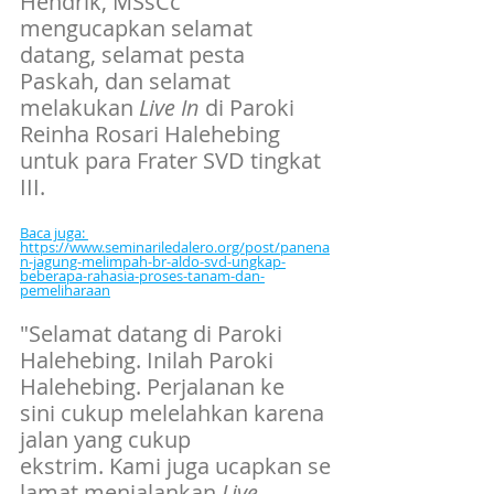
Hendrik, MSsCc 
mengucapkan selamat 
datang, selamat pesta 
Paskah, dan selamat 
melakukan 
Live In
 di Paroki 
Reinha Rosari Halehebing 
untuk para Frater SVD tingkat 
III.
Baca juga: 
https://www.seminariledalero.org/post/panena
n-jagung-melimpah-br-aldo-svd-ungkap-
beberapa-rahasia-proses-tanam-dan-
pemeliharaan
"Selamat datang di Paroki 
Halehebing. Inilah Paroki 
Halehebing. Perjalanan ke 
sini cukup melelahkan karena 
jalan yang cukup 
ekstrim. Kami juga ucapkan se
lamat menjalankan 
Live 