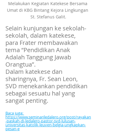
Melakukan Kegiatan Katekese Bersama 
Umat di KBG Bintang Kejora Lingkungan 
St. Stefanus Galit.
Selain kunjungan ke sekolah-
sekolah, dalam katekese, 
para Frater membawakan 
tema “Pendidikan Anak 
Adalah Tanggung Jawab 
Orangtua”.
Dalam katekese dan 
sharingnya, Fr. Sean Leon, 
SVD menekankan pendidikan 
sebagai sesuatu hal yang 
sangat penting.
Baca juga: 
https://www.seminariledalero.org/post/rayakan
-paskah-di-ledalero-pastor-svd-lulusan-
universitas-katolik-leuven-belgia-ungkapkan-
pesan-e