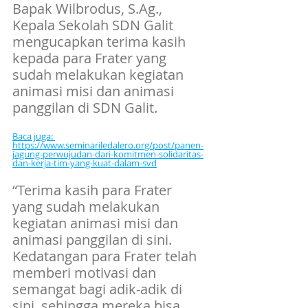
Bapak Wilbrodus, 
S.Ag
., 
Kepala Sekolah SDN Galit 
mengucapkan terima kasih 
kepada para Frater yang 
sudah melakukan kegiatan 
animasi misi dan animasi 
panggilan di SDN Galit.
Baca juga: 
https://www.seminariledalero.org/post/panen-
jagung-perwujudan-dari-komitmen-solidaritas-
dan-kerja-tim-yang-kuat-dalam-svd
“Terima kasih para Frater 
yang sudah melakukan 
kegiatan animasi misi dan 
animasi panggilan di sini. 
Kedatangan para Frater telah 
memberi motivasi dan 
semangat bagi adik-adik di 
sini, sehingga mereka bisa 