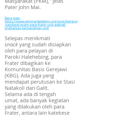
Masyarakat (PKM)," jelas 
Pater John Mai.
Baca juga: 
https://www.seminariledalero.org/post/bangun
-kandang-ayam-para-frater-unit-gabriel-
tingkatkan-kemandirian-unit
Selepas menikmati 
snack
 yang sudah disiapkan 
oleh para pelayan di 
Paroki Halehebing, para 
Frater dibagikan ke 
Komunitas Basis Gerejawi 
(KBG). Ada juga yang 
mendapat perutusan ke Stasi 
Natakoli dan Galit.
Selama ada di tengah 
umat, ada banyak kegiatan 
yang dilakukan oleh para 
Frater, antara lain katekese 