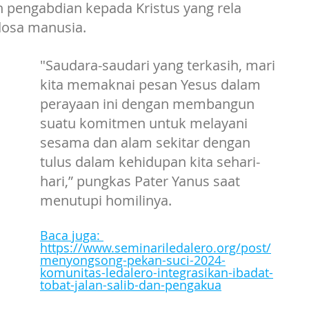
 pengabdian kepada Kristus yang rela 
dosa manusia.
"Saudara-saudari yang terkasih, mari 
kita memaknai pesan Yesus dalam 
perayaan ini dengan membangun 
suatu komitmen untuk melayani 
sesama dan alam sekitar dengan 
tulus dalam kehidupan kita sehari-
hari,” pungkas Pater Yanus saat 
menutupi homilinya.
Baca juga: 
https://www.seminariledalero.org/post/
menyongsong-pekan-suci-2024-
komunitas-ledalero-integrasikan-ibadat-
tobat-jalan-salib-dan-pengakua