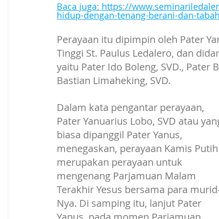
Baca juga: 
https://www.seminariledale
hidup-dengan-tenang-berani-dan-taba
Perayaan itu dipimpin oleh Pater Ya
Tinggi St. Paulus Ledalero, dan dida
yaitu Pater Ido Boleng, SVD., Pater 
Bastian Limaheking, SVD.
Dalam kata pengantar perayaan, 
Pater Yanuarius Lobo, SVD atau yan
biasa dipanggil Pater Yanus, 
menegaskan, perayaan Kamis Putih
merupakan perayaan untuk 
mengenang Parjamuan Malam 
Terakhir Yesus bersama para murid
Nya. Di samping itu, lanjut Pater 
Yanus, pada momen Parjamuan 