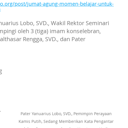
ro.org/post/jumat-agung-momen-belajar-untuk-
h
nuarius Lobo, SVD., Wakil Rektor Seminari 
mpingi oleh 3 (tiga) imam konselebran, 
Balthasar Rengga, SVD., dan Pater 
g 
 
-
Pater Yanuarius Lobo, SVD., Pemimpin Perayaan 
Kamis Putih, Sedang Memberikan Kata Pengantar 