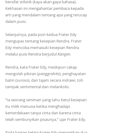
bersifat stilistik (kaya akan gaya bahasa). 
Kekhasan ini mengahantar pembaca kepada 
arti yang mendalam tentang apa yang terucap 
dalam puisi. 
Selanjutnya, pada poin kedua Frater Edy 
mengupas tentang kesepian Rendra. Frater 
Edy mencoba memasuki kesepian Rendra 
melalui puisi Rendra berjudul 
Kangen.
Rendra, kata Frater Edy, meskipun cakap 
mengolah pikiran (
panggrahito
), penghayatan 
batin (
suroso
), dan tajam secara indrawi, toh 
tampak sentimental dan melankolis. 
“Ia seorang seniman yang tahu betul kesepian 
itu milik manusia ketika menghadapi 
kemerdekaan tanpa cinta dan karena cinta 
telah sembunyikan pisaunya,” ujar Frater Edy.
Pada bagian ketiga Frater Edy mengaitkan dua 