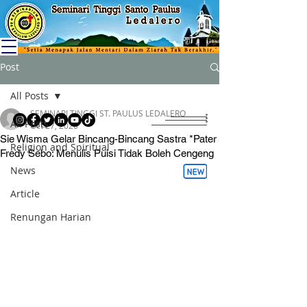
Post
All Posts
SEMINARI TINGGI ST. PAULUS LEDALERO
All Posts
Oct 27, 2020
Sie Wisma Gelar Bincang-Bincang Sastra *Pater
Religion and Spiritual
Fredy Sebo: Menulis Puisi Tidak Boleh Cengeng
News
Article
Renungan Harian