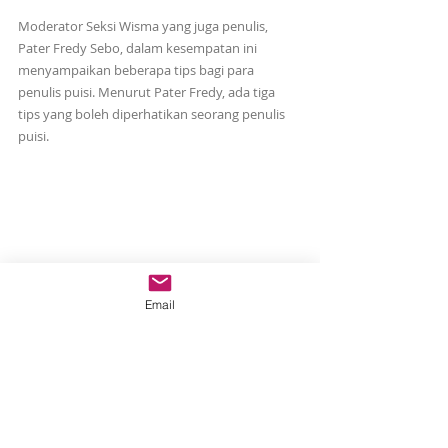
Moderator Seksi Wisma yang juga penulis, 
Pater Fredy Sebo, dalam kesempatan ini 
menyampaikan beberapa tips bagi para 
penulis puisi. Menurut Pater Fredy, ada tiga 
tips yang boleh diperhatikan seorang penulis 
puisi.
Email
Pertama,
 penulis harus pandai bercakap 
dengan diri sendiri. 
Kedua,
 menulis puisi 
berbeda dengan menulis karya ilmiah. 
Ketiga
, 
menulis puisi itu jangan cengeng agar puisi kita 
tidak diolok-olok pembaca atau dibuang di 