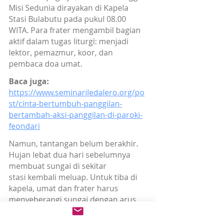
Misi Sedunia dirayakan di Kapela 
Stasi Bulabutu pada pukul 08.00 
WITA. Para frater mengambil bagian 
aktif dalam tugas liturgi: menjadi 
lektor, pemazmur, koor, dan 
pembaca doa umat.
Baca juga:
https://www.seminariledalero.org/po
st/cinta-bertumbuh-panggilan-
bertambah-aksi-panggilan-di-paroki-
feondari
Namun, tantangan belum berakhir. 
Hujan lebat dua hari sebelumnya 
membuat sungai di sekitar 
stasi kembali meluap. Untuk tiba di 
kapela, umat dan frater harus 
menyeberangi sungai dengan arus 
yang cukup deras. Meski berisiko, 