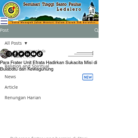
Post
All Posts
seminaritinggileda
All Posts
Oct 21, 2025
Para Frater Unit Efrata Hadirkan Sukacita Misi di
Religion and Spiritual
Bulabutu dan Kewagunung
News
Article
Renungan Harian