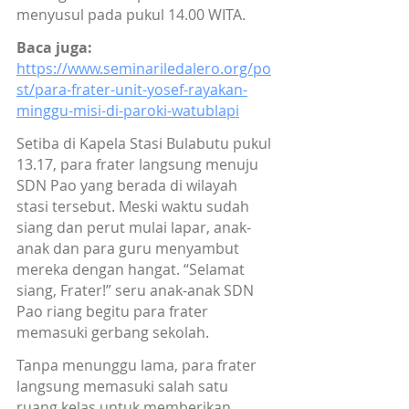
menyusul pada pukul 14.00 WITA.
Baca juga:
https://www.seminariledalero.org/po
st/para-frater-unit-yosef-rayakan-
minggu-misi-di-paroki-watublapi
Setiba di Kapela Stasi Bulabutu pukul 
13.17, para frater langsung menuju 
SDN Pao yang berada di wilayah 
stasi tersebut. Meski waktu sudah 
siang dan perut mulai lapar, anak-
anak dan para guru menyambut 
mereka dengan hangat. “Selamat 
siang, Frater!” seru anak-anak SDN 
Pao riang begitu para frater 
memasuki gerbang sekolah.
Tanpa menunggu lama, para frater 
langsung memasuki salah satu 
ruang kelas untuk memberikan 