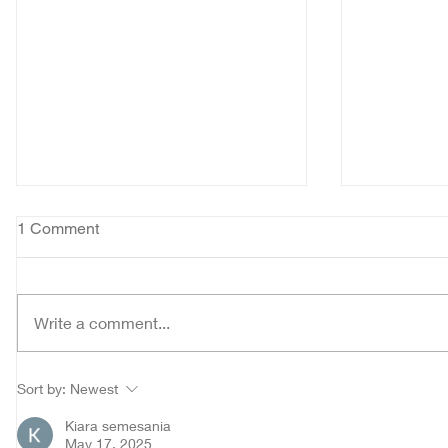
1 Comment
Write a comment...
Tahbiskan 18 Diakon SVD,
Hari Raya
Sort by:
Newest
Uskup Agung Kupang:
Diajak Hi
Jadilah Pelayan yang
Kudus
Kiara semesania
Mengasihi dan
May 17, 2025