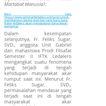
Martabat Manusia?
.
Baca juga: 
https://www.seminariledalero.org/post/untuk-
membangun-gereja-stasi-bei-yang-baru-para-
frater-ledalero-akan-menggalang-dana-lewat-
pementas
Dalam kesempatan 
selanjutnya, Fr. Feliks Sugar, 
SVD., anggota Unit Gabriel 
dan mahasiswa Prodi Filsafat 
Semester II IFTK Ledalero 
mengangkat suatu fenomena 
yang terjadi di tengah 
kehidupan masyarakat akar 
rumput saat ini. Menurut Fr. 
Feliks Sugar, SVD., 
permasalahan mendasar yang 
terjadi saat ini di tengah 
masyarakat akar 