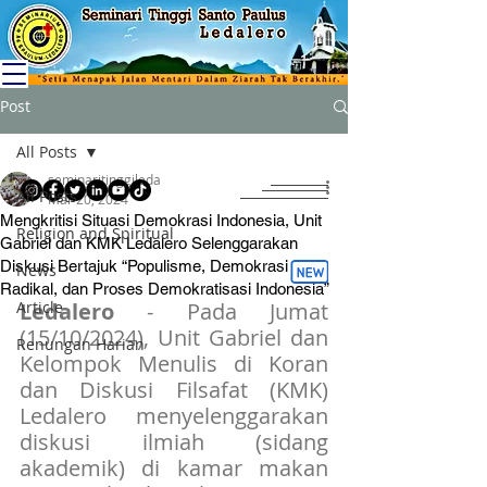
Post
All Posts
seminaritinggileda
All Posts
Mar 20, 2024
Mengkritisi Situasi Demokrasi Indonesia, Unit
Religion and Spiritual
Gabriel dan KMK Ledalero Selenggarakan
Diskusi Bertajuk “Populisme, Demokrasi
News
Radikal, dan Proses Demokratisasi Indonesia”
Article
Ledalero
 - Pada Jumat 
(15/10/2024), Unit Gabriel dan 
Renungan Harian
Kelompok Menulis di Koran 
dan Diskusi Filsafat (KMK) 
Ledalero menyelenggarakan 
diskusi ilmiah (sidang 
akademik) di kamar makan 